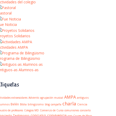
ctividades del colegio
astoral
ue Noticia
royetos Solidarios
ctividades AMPA
rograma de Bilingüismo
ntiguos-as Alumnos-as
Etiquetas
AMPA
antiguos
tividades extraescolares
Adviento
agrupación musical
charla
Belén
lumnos
bilingüismo
Ciencia
Biblia
blog
campaña
austro de profesores
Colegios MD
Comienzo de Curso
comuniones
concierto
concurso
convivencia
oncierto Testimonio
coro
Cruces de Mayo