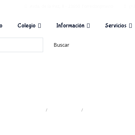
Avda. de la Paz, 8 - 23650 Torredonjimeno
(+
io
Colegio
Información
Servicios
Buscar
Autores
Inicio
Actividades
Autores