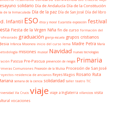
esayuno solidario
Día de Andalucía
Día de la Constitución
Día de la paz
Día de San José
Día del libro
ía de la Inmaculada
ESO
festival
d. Infantil
ética y moral
Eucaristía
exposición
iesta
Fiesta de la Virgen Niña
fin de curso
formación del
graduación
grupos cristianos
rofesorado
granja escuela
Madre Petra
glesia
inicio del curso
lema
Infancia Misionera
María
Navidad
misiones
etodología
musical
nuevas tecnologías
Primaria
Pre-Pascua
Pascua
ración
prevención de riesgos
Procesión de San José
rimeras Comuniones
Procesión de la Mulica
Rosario
Ruta
Reyes Magos
royectos
residencia de ancianos
ariana
solidaridad
taller
teatro
semana de la ciencia
TIC
viaje
viaje a Inglaterra
visita
niversidad
Via Crucis
villancicos
ultural
vocaciones