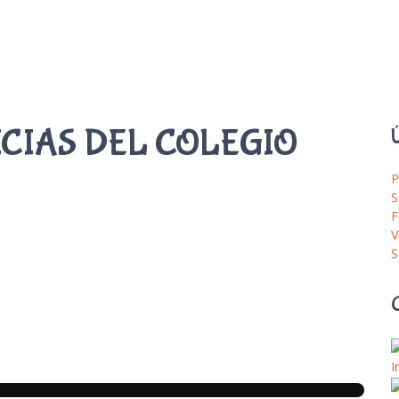
ICIAS DEL COLEGIO
Ú
P
S
F
V
S
I