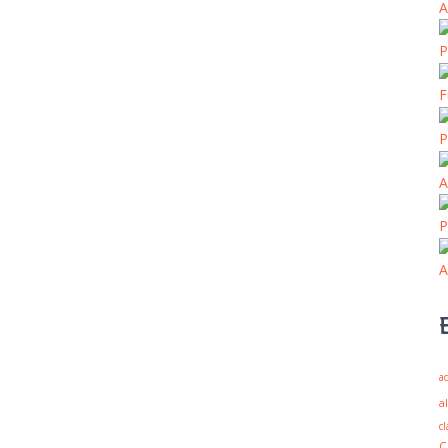
A
P
F
P
A
P
A
ac
a
cl
C