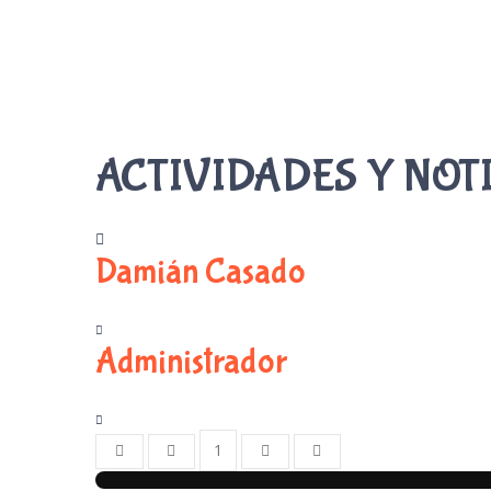
ACTIVIDADES Y NOT
Damián Casado
Administrador
1
First Page
Previous Page
Next Page
Last Page