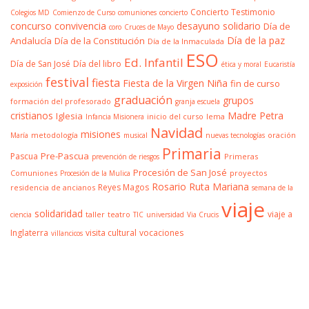
Concierto Testimonio
Colegios MD
Comienzo de Curso
comuniones
concierto
concurso
convivencia
desayuno solidario
Día de
coro
Cruces de Mayo
Día de la paz
Andalucía
Día de la Constitución
Día de la Inmaculada
ESO
Ed. Infantil
Día de San José
Día del libro
ética y moral
Eucaristía
festival
fiesta
Fiesta de la Virgen Niña
fin de curso
exposición
graduación
grupos
formación del profesorado
granja escuela
cristianos
Madre Petra
Iglesia
inicio del curso
lema
Infancia Misionera
Navidad
misiones
metodología
oración
María
musical
nuevas tecnologías
Primaria
Pre-Pascua
Pascua
Primeras
prevención de riesgos
Procesión de San José
Comuniones
proyectos
Procesión de la Mulica
Rosario
Ruta Mariana
Reyes Magos
residencia de ancianos
semana de la
viaje
solidaridad
viaje a
taller
teatro
ciencia
TIC
universidad
Via Crucis
Inglaterra
visita cultural
vocaciones
villancicos