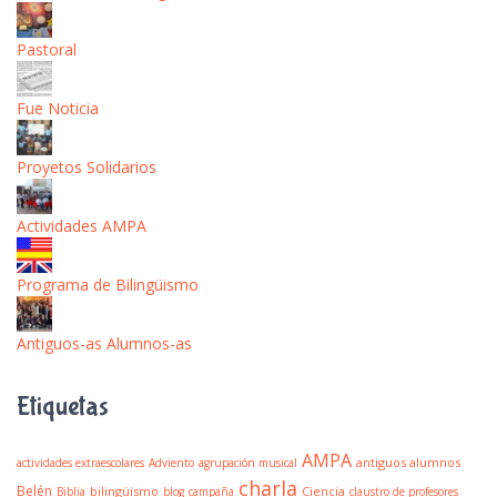
Pastoral
Fue Noticia
Proyetos Solidarios
Actividades AMPA
Programa de Bilingüismo
Antiguos-as Alumnos-as
Etiquetas
AMPA
antiguos alumnos
actividades extraescolares
Adviento
agrupación musical
charla
Belén
bilingüismo
Ciencia
Biblia
blog
campaña
claustro de profesores