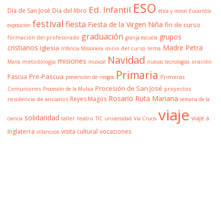
ESO
Ed. Infantil
Día de San José
Día del libro
ética y moral
Eucaristía
festival
fiesta
Fiesta de la Virgen Niña
fin de curso
exposición
graduación
grupos
formación del profesorado
granja escuela
cristianos
Madre Petra
Iglesia
inicio del curso
lema
Infancia Misionera
Navidad
misiones
metodología
oración
María
musical
nuevas tecnologías
Primaria
Pre-Pascua
Pascua
Primeras
prevención de riesgos
Procesión de San José
Comuniones
proyectos
Procesión de la Mulica
Rosario
Ruta Mariana
Reyes Magos
residencia de ancianos
semana de la
viaje
solidaridad
viaje a
taller
teatro
ciencia
TIC
universidad
Via Crucis
Inglaterra
visita cultural
vocaciones
villancicos