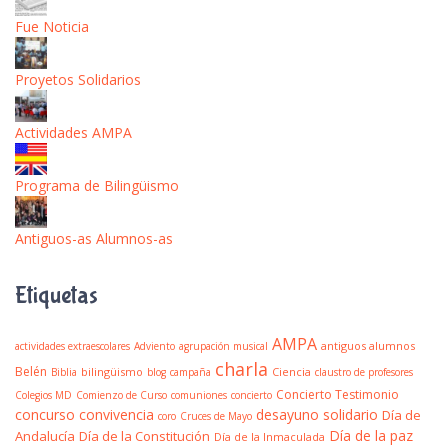
Fue Noticia
Proyetos Solidarios
Actividades AMPA
Programa de Bilingüismo
Antiguos-as Alumnos-as
Etiquetas
AMPA
antiguos alumnos
actividades extraescolares
Adviento
agrupación musical
charla
Belén
bilingüismo
Ciencia
Biblia
blog
campaña
claustro de profesores
Concierto Testimonio
Colegios MD
Comienzo de Curso
comuniones
concierto
concurso
convivencia
desayuno solidario
Día de
coro
Cruces de Mayo
Día de la paz
Andalucía
Día de la Constitución
Día de la Inmaculada