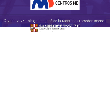
© 2009-2026 Colegio San José de la Montaña (Torredonjimeno).
All Rights Reserved.
Redes Sociales