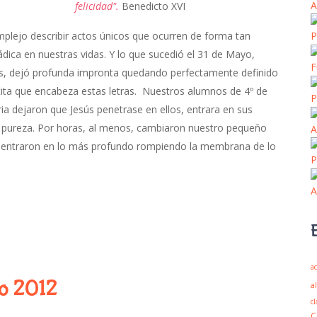
A
felicidad".
Benedicto XVI
plejo describir actos únicos que ocurren de forma tan
P
dica en nuestras vidas. Y lo que sucedió el 31 de Mayo,
F
es, dejó profunda impronta quedando perfectamente definido
cita que encabeza estas letras. Nuestros alumnos de 4º de
P
ia dejaron que Jesús penetrase en ellos, entrara en sus
y pureza. Por horas, al menos, cambiaron nuestro pequeño
A
ntraron en lo más profundo rompiendo la membrana de lo
P
A
ac
io 2012
a
cl
C