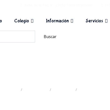
Avda. de la Paz, 8 - 23650 Torredonjimeno
(+
io
Colegio
Información
Servicios
Buscar
comuniones
Inicio
Actividades
Etiquetas
comuniones