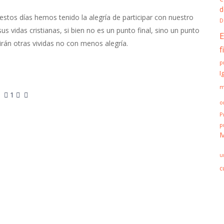
d
os días hemos tenido la alegría de participar con nuestro
D
 vidas cristianas, si bien no es un punto final, sino un punto
E
rán otras vividas no con menos alegría.
f
p
I
m
First Page
Previous Page
Next Page
Last Page
1
o
P
p
M
u
c