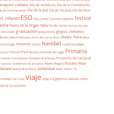
esayuno solidario
Día de Andalucía
Día de la Constitución
Día de la paz
Día de San José
Día del libro
ía de la Inmaculada
ESO
festival
d. Infantil
ética y moral
Eucaristía
exposición
iesta
Fiesta de la Virgen Niña
fin de curso
formación del
graduación
grupos cristianos
rofesorado
granja escuela
Madre Petra
glesia
inicio del curso
lema
Infancia Misionera
María
Navidad
misiones
etodología
musical
nuevas tecnologías
Primaria
Pre-Pascua
Pascua
ración
prevención de riesgos
Procesión de San José
rimeras Comuniones
Procesión de la Mulica
Rosario
Ruta
Reyes Magos
royectos
residencia de ancianos
ariana
solidaridad
taller
teatro
semana de la ciencia
TIC
viaje
viaje a Inglaterra
visita
niversidad
Via Crucis
villancicos
ultural
vocaciones