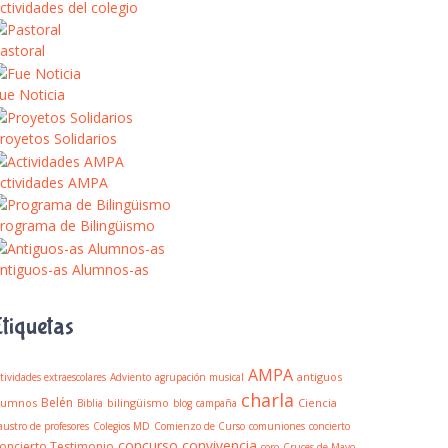
ctividades del colegio
astoral
ue Noticia
royetos Solidarios
ctividades AMPA
rograma de Bilingüismo
ntiguos-as Alumnos-as
Etiquetas
AMPA
antiguos
tividades extraescolares
Adviento
agrupación musical
charla
Belén
lumnos
bilingüismo
Ciencia
Biblia
blog
campaña
austro de profesores
Colegios MD
Comienzo de Curso
comuniones
concierto
concurso
convivencia
oncierto Testimonio
coro
Cruces de Mayo