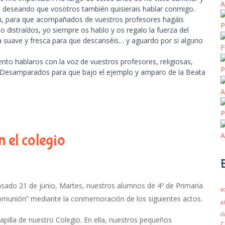
A
 deseando que vosotros también quisierais hablar conmigo.
n, para que acompañados de vuestros profesores hagáis
P
 distraídos, yo siempre os hablo y os regalo la fuerza del
a suave y fresca para que descanséis… y aguardo por si alguno
F
tento hablaros con la voz de vuestros profesores, religiosas,
P
 Desamparados para que bajo el ejemplo y amparo de la Beata
A
P
A
 el colegio
sado 21 de junio, Martes, nuestros alumnos de 4º de Primaria
ac
 Comunión” mediante la conmemoración de los siguientes actos.
a
cl
apilla de nuestro Colegio. En ella, nuestros pequeños
C