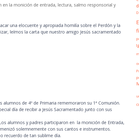
en la monición de entrada, lectura, salmo responsorial y
d
D
E
ar una elocuente y apropiada homilía sobre el Perdón y la
f
alizar, leímos la carta que nuestro amigo Jesús sacramentado
p
I
m
o
P
p
M
u
ros alumnos de 4º de Primaria rememoraron su 1ª Comunión.
c
ecial día de recibir a Jesús Sacramentado junto con sus
 Los alumnos y padres participaron en la monición de Entrada,
ro amenizó solemnemente con sus cantos e instrumentos.
mo recuerdo de tan sublime día.