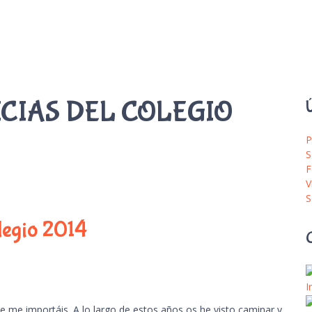
ICIAS DEL COLEGIO
Ú
P
S
F
V
S
legio 2014
I
e me importáis. A lo largo de estos años os he visto caminar y