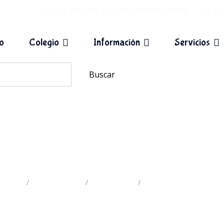
Avda. de la Paz, 8 - 23650 Torredonjimeno
(+
io
Colegio
Información
Servicios
Buscar
Primeras Comuniones
Inicio
Actividades
Etiquetas
Primeras Comuniones