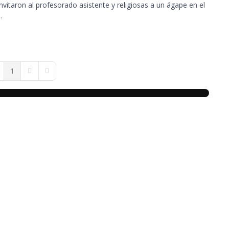
nvitaron al profesorado asistente y religiosas a un ágape en el
.
1
ge
evious Page
Next Page
Last Page