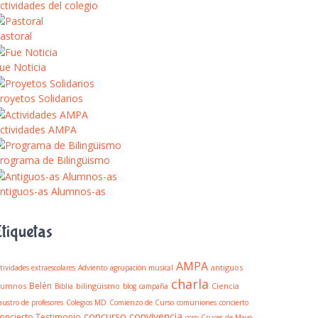
ctividades del colegio
astoral
ue Noticia
royetos Solidarios
ctividades AMPA
rograma de Bilingüismo
ntiguos-as Alumnos-as
Etiquetas
AMPA
antiguos
tividades extraescolares
Adviento
agrupación musical
charla
Belén
lumnos
bilingüismo
Ciencia
Biblia
blog
campaña
austro de profesores
Colegios MD
Comienzo de Curso
comuniones
concierto
concurso
convivencia
oncierto Testimonio
coro
Cruces de Mayo