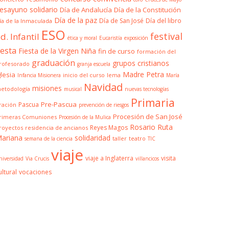
esayuno solidario
Día de Andalucía
Día de la Constitución
Día de la paz
Día de San José
Día del libro
ía de la Inmaculada
ESO
festival
d. Infantil
ética y moral
Eucaristía
exposición
iesta
Fiesta de la Virgen Niña
fin de curso
formación del
graduación
grupos cristianos
rofesorado
granja escuela
Madre Petra
glesia
inicio del curso
lema
Infancia Misionera
María
Navidad
misiones
etodología
musical
nuevas tecnologías
Primaria
Pre-Pascua
Pascua
ración
prevención de riesgos
Procesión de San José
rimeras Comuniones
Procesión de la Mulica
Rosario
Ruta
Reyes Magos
royectos
residencia de ancianos
ariana
solidaridad
taller
teatro
semana de la ciencia
TIC
viaje
viaje a Inglaterra
visita
niversidad
Via Crucis
villancicos
ultural
vocaciones