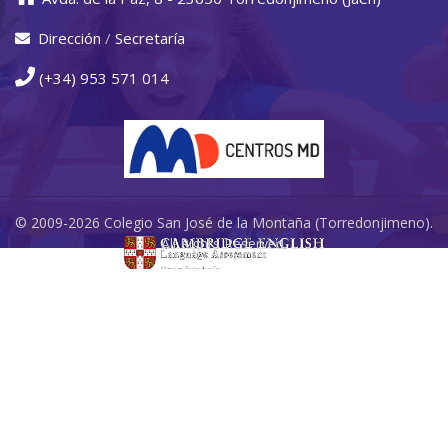
Dirección
/
Secretaría
(+34) 953 571 014
© 2009-2026 Colegio San José de la Montaña (Torredonjimeno).
All Rights Reserved.
Redes Sociales