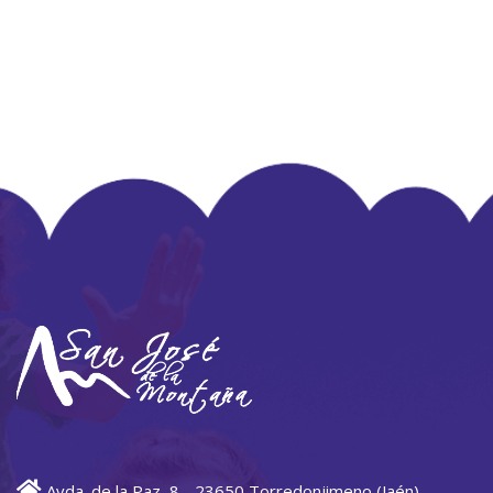
Avda. de la Paz, 8 - 23650 Torredonjimeno (Jaén)