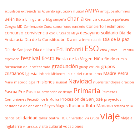
AMPA
antiguos alumnos
actividades extraescolares
Adviento
agrupación musical
charla
Belén
bilingüismo
Ciencia
Biblia
blog
campaña
claustro de profesores
Concierto Testimonio
Colegios MD
Comienzo de Curso
comuniones
concierto
concurso
convivencia
desayuno solidario
Día de
coro
Cruces de Mayo
Día de la paz
Andalucía
Día de la Constitución
Día de la Inmaculada
ESO
Ed. Infantil
Día de San José
Día del libro
ética y moral
Eucaristía
festival
fiesta
Fiesta de la Virgen Niña
fin de curso
exposición
graduación
grupos
formación del profesorado
granja escuela
cristianos
Madre Petra
Iglesia
inicio del curso
lema
Infancia Misionera
Navidad
misiones
metodología
oración
María
musical
nuevas tecnologías
Primaria
Pre-Pascua
Pascua
Primeras
prevención de riesgos
Procesión de San José
Comuniones
proyectos
Procesión de la Mulica
Rosario
Ruta Mariana
Reyes Magos
residencia de ancianos
semana de la
viaje
solidaridad
viaje a
taller
teatro
ciencia
TIC
universidad
Via Crucis
Inglaterra
visita cultural
vocaciones
villancicos