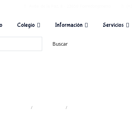
Avda. de la Paz, 8 - 23650 Torredonjimeno
(+
io
Colegio
Información
Servicios
Buscar
Viaje a Inglaterra 2018
Inicio
Actividades
Viaje a Inglaterra 2018