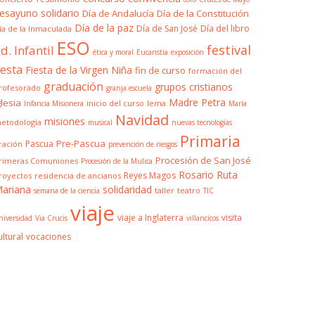
esayuno solidario
Día de Andalucía
Día de la Constitución
Día de la paz
Día de San José
Día del libro
ía de la Inmaculada
ESO
festival
d. Infantil
ética y moral
Eucaristía
exposición
iesta
Fiesta de la Virgen Niña
fin de curso
formación del
graduación
grupos cristianos
rofesorado
granja escuela
Madre Petra
glesia
inicio del curso
lema
Infancia Misionera
María
Navidad
misiones
etodología
musical
nuevas tecnologías
Primaria
Pre-Pascua
Pascua
ración
prevención de riesgos
Procesión de San José
rimeras Comuniones
Procesión de la Mulica
Rosario
Ruta
Reyes Magos
royectos
residencia de ancianos
ariana
solidaridad
taller
teatro
semana de la ciencia
TIC
viaje
viaje a Inglaterra
visita
niversidad
Via Crucis
villancicos
ultural
vocaciones