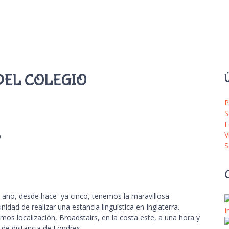
DEL COLEGIO
Ú
P
S
F
8
V
S
año, desde hace ya cinco, tenemos la maravillosa
nidad de realizar una estancia lingüística en Inglaterra.
I
mos localización, Broadstairs, en la costa este, a una hora y
de distancia de Londres.