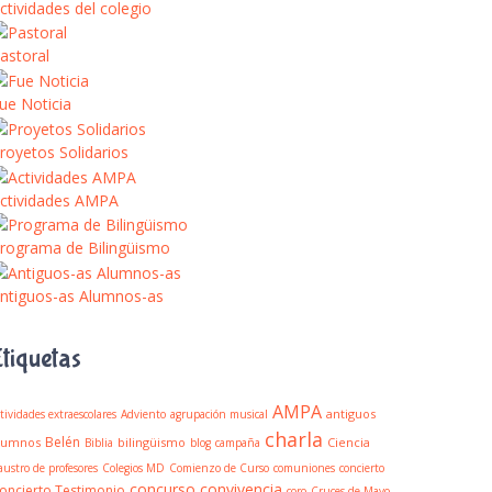
ctividades del colegio
astoral
ue Noticia
royetos Solidarios
ctividades AMPA
rograma de Bilingüismo
ntiguos-as Alumnos-as
Etiquetas
AMPA
antiguos
tividades extraescolares
Adviento
agrupación musical
charla
Belén
lumnos
bilingüismo
Ciencia
Biblia
blog
campaña
austro de profesores
Colegios MD
Comienzo de Curso
comuniones
concierto
concurso
convivencia
oncierto Testimonio
coro
Cruces de Mayo