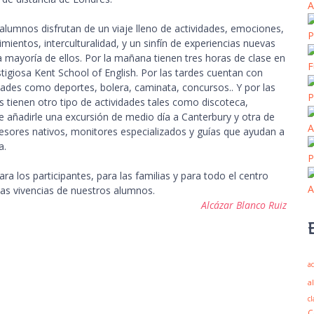
A
umnos disfrutan de un viaje lleno de actividades, emociones,
P
mientos, interculturalidad, y un sinfín de experiencias nuevas
a mayoría de ellos. Por la mañana tienen tres horas de clase en
F
stigiosa Kent School of English. Por las tardes cuentan con
dades como deportes, bolera, caminata, concursos.. Y por las
P
 tienen otro tipo de actividades tales como discoteca,
ue añadirle una excursión de medio día a Canterbury y otra de
A
sores nativos, monitores especializados y guías que ayudan a
a.
P
ra los participantes, para las familias y para todo el centro
A
as vivencias de nuestros alumnos.
Alcázar Blanco Ruiz
ac
a
cl
C