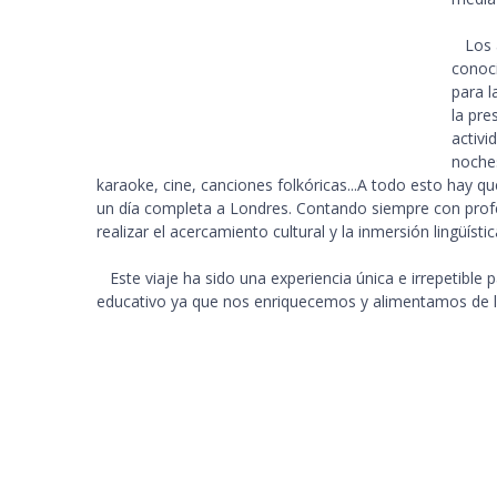
Los al
conoci
para l
la pre
activi
noches
karaoke, cine, canciones folkóricas...A todo esto hay q
un día completa a Londres. Contando siempre con profe
realizar el acercamiento cultural y la inmersión lingüístic
Este viaje ha sido una experiencia única e irrepetible pa
educativo ya que nos enriquecemos y alimentamos de l