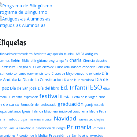
rograma de Bilingüismo
ntiguos-as Alumnos-as
Etiquetas
tividades extraescolares
Adviento
agrupación musical
AMPA
antiguos
charla
Belén
Ciencia
lumnos
Biblia
bilingüismo
blog
campaña
claustro
e profesores
Colegios MD
Comienzo de Curso
comuniones
concierto
Concierto
Día
estimonio
concurso
convivencia
coro
Cruces de Mayo
desayuno solidario
Día de
e Andalucía
Día de la Constitución
Día de la Inmaculada
ESO
Ed. Infantil
a paz
Día de San José
Día del libro
ética
festival
fiesta
 moral
Eucaristía
exposición
Fiesta de la Virgen Niña
graduación
in de curso
formación del profesorado
granja escuela
rupos cristianos
Iglesia
Infancia Misionera
inicio del curso
lema
Madre Petra
Navidad
metodología
aría
misiones
musical
nuevas tecnologías
Primaria
ración
Pascua
Pre-Pascua
prevención de riesgos
Primeras
Procesión de San José
proyectos
omuniones
Procesión de la Mulica