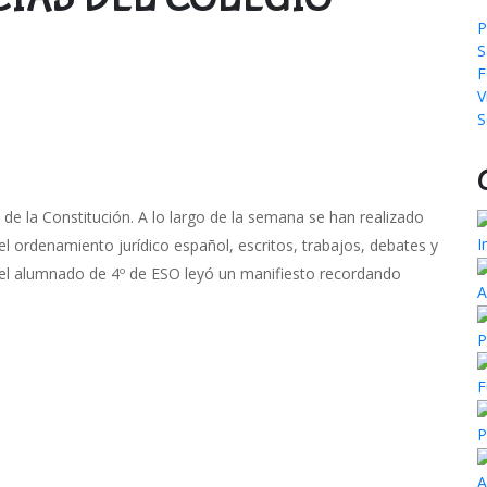
P
S
F
V
S
 de la Constitución. A lo largo de la semana se han realizado
I
 ordenamiento jurídico español, escritos, trabajos, debates y
e el alumnado de 4º de ESO leyó un manifiesto recordando
A
P
F
P
A