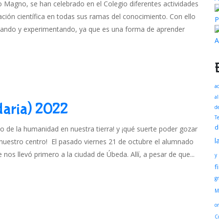
 Magno, se han celebrado en el Colegio diferentes actividades
gación científica en todas sus ramas del conocimiento. Con ello
P
ando y experimentando, ya que es una forma de aprender
A
ac
a
daria) 2022
d
T
d
o de la humanidad en nuestra tierra! y ¡qué suerte poder gozar
l
nuestro centro! El pasado viernes 21 de octubre el alumnado
os llevó primero a la ciudad de Úbeda. Allí, a pesar de que...
y
f
g
M
o
C