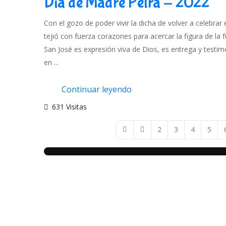
Día de Madre Petra - 2022
Con el gozo de poder vivir la dicha de volver a celebra
tejió con fuerza corazones para acercar la figura de l
San José es expresión viva de Dios, es entrega y testi
en ...
Continuar leyendo
631 Visitas
2
3
4
5
First Page
Previous Page