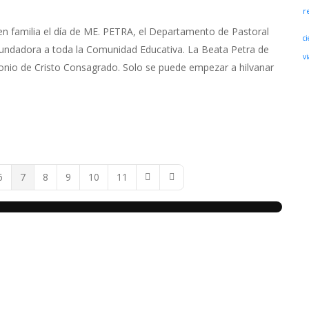
r
r en familia el día de ME. PETRA, el Departamento de Pastoral
ci
a fundadora a toda la Comunidad Educativa. La Beata Petra de
vi
monio de Cristo Consagrado. Solo se puede empezar a hilvanar
6
7
8
9
10
11
Next Page
Last Page