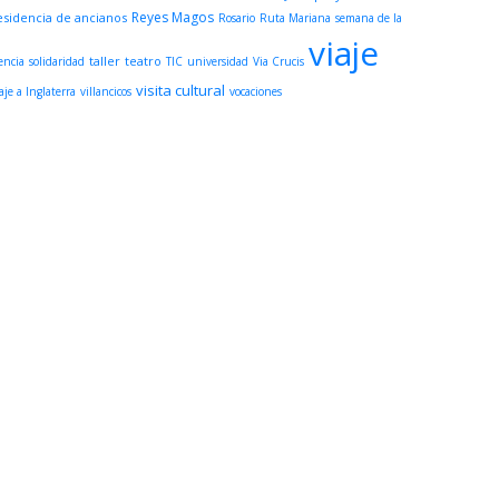
Reyes Magos
esidencia de ancianos
Rosario
Ruta Mariana
semana de la
viaje
taller
teatro
encia
solidaridad
TIC
universidad
Via Crucis
visita cultural
aje a Inglaterra
villancicos
vocaciones