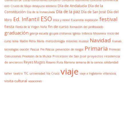
Día de Andalucía
Día de la
coro
Cruces de Mayo
desayuno solidario
Día de la paz
Constitución
Día de San José
Día del
Día de la Inmaculada
ESO
Ed. Infantil
festival
libro
ética y moral
Eucaristía
exposición
fiesta
fin de curso
Fiesta de la Virgen Niña
formación del profesorado
graduación
granja escuela
grupos cristianos
Iglesia
Infancia Misionera
inicio del
Navidad
metodología
curso
lema
Madre Petra
María
misiones
musical
nuevas
Primaria
tecnologías
oración
Pascua
Pre-Pascua
prevención de riesgos
Primeras
Procesión de San José
proyectos
residencia
Comuniones
Procesión de la Mulica
Reyes Magos
de ancianos
Rosario
Ruta Mariana
semana de la ciencia
solidaridad
viaje
taller
teatro
TIC
universidad
Via Crucis
viaje a Inglaterra
villancicos
visita cultural
vocaciones