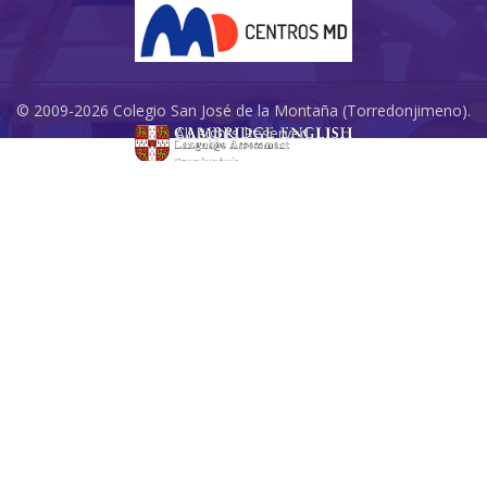
© 2009-2026 Colegio San José de la Montaña (Torredonjimeno).
All Rights Reserved.
Redes Sociales