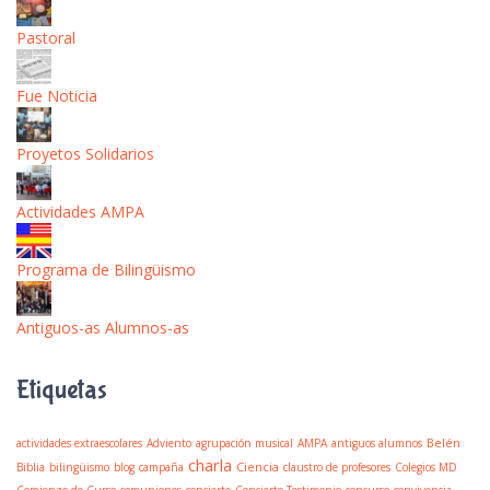
Pastoral
Fue Noticia
Proyetos Solidarios
Actividades AMPA
Programa de Bilingüismo
Antiguos-as Alumnos-as
Etiquetas
Belén
actividades extraescolares
Adviento
agrupación musical
AMPA
antiguos alumnos
charla
Ciencia
Biblia
bilingüismo
blog
campaña
claustro de profesores
Colegios MD
Comienzo de Curso
comuniones
concierto
Concierto Testimonio
concurso
convivencia