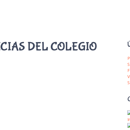
ICIAS DEL COLEGIO
Ú
P
S
F
V
S
I