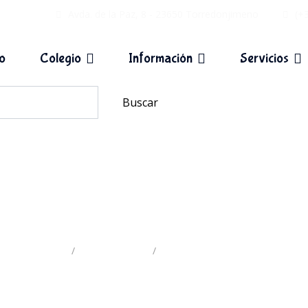
Avda. de la Paz, 8 - 23650 Torredonjimeno
(+
io
Colegio
Información
Servicios
Buscar
Actividades del colegio
Inicio
Actividades
Actividades del colegio