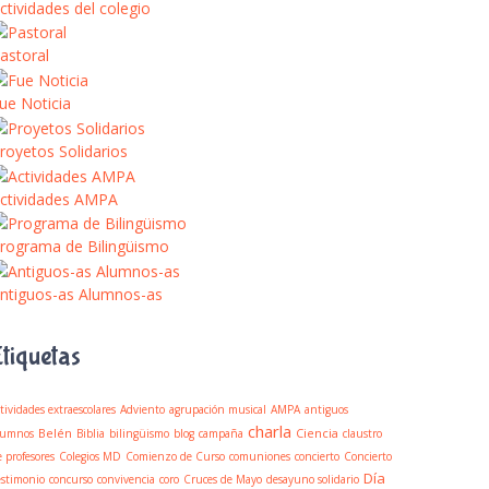
ctividades del colegio
astoral
ue Noticia
royetos Solidarios
ctividades AMPA
rograma de Bilingüismo
ntiguos-as Alumnos-as
Etiquetas
tividades extraescolares
Adviento
agrupación musical
AMPA
antiguos
charla
Belén
Ciencia
lumnos
Biblia
bilingüismo
blog
campaña
claustro
e profesores
Colegios MD
Comienzo de Curso
comuniones
concierto
Concierto
Día
estimonio
concurso
convivencia
coro
Cruces de Mayo
desayuno solidario