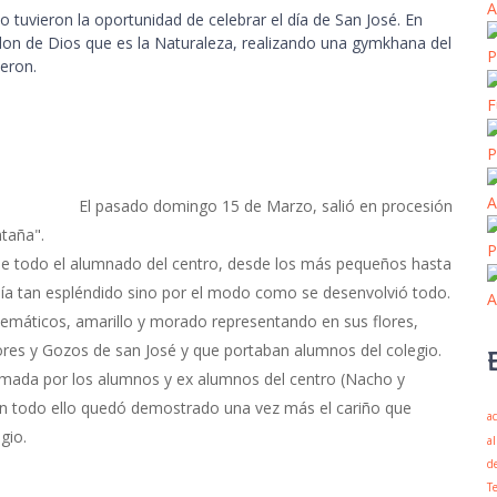
A
 tuvieron la oportunidad de celebrar el día de San José. En
don de Dios que es la Naturaleza, realizando una gymkhana del
P
ieron.
F
P
A
El pasado domingo 15 de Marzo, salió en procesión
taña".
P
todo el alumnado del centro, desde los más pequeños hasta
día tan espléndido sino por el modo como se desenvolvió todo.
A
máticos, amarillo y morado representando en sus flores,
ores y Gozos de san José y que portaban alumnos del colegio.
ada por los alumnos y ex alumnos del centro (Nacho y
n todo ello quedó demostrado una vez más el cariño que
ac
gio.
a
d
T