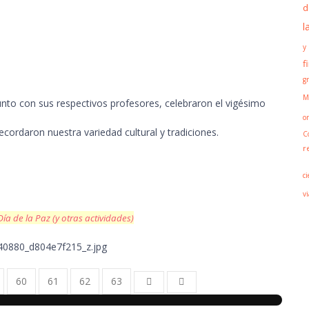
d
l
y
f
g
M
nto con sus respectivos profesores, celebraron el vigésimo
o
ecordaron nuestra variedad cultural y tradiciones.
C
r
ci
vi
ía de la Paz (y otras actividades)
60
61
62
63
Next Page
Last Page