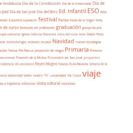
Día de
e Andalucía
Día de la Constitución
Día de la Inmaculada
ESO
Ed. Infantil
a paz
Día de San José
Día del libro
ética
festival
fiesta
 moral
Eucaristía
exposición
Fiesta de la Virgen Niña
graduación
in de curso
formación del profesorado
granja escuela
rupos cristianos
Iglesia
Infancia Misionera
inicio del curso
lema
Madre Petra
Navidad
metodología
aría
misiones
musical
nuevas tecnologías
Primaria
ración
Pascua
Pre-Pascua
prevención de riesgos
Primeras
Procesión de San José
proyectos
omuniones
Procesión de la Mulica
Reyes Magos
esidencia de ancianos
Rosario
Ruta Mariana
semana de la
viaje
taller
teatro
encia
solidaridad
TIC
universidad
Via Crucis
visita cultural
aje a Inglaterra
villancicos
vocaciones