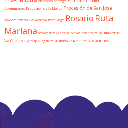
Primaria
Primeras
prevención de riesgos
Procesión de San José
Comuniones
Procesión de la Mulica
Ruta
Rosario
proyectos
residencia de ancianos
Reyes Magos
Mariana
semana de la ciencia
solidaridad
taller
teatro
TIC
universidad
viaje
vocaciones
Via Crucis
viaje a Inglaterra
villancicos
visita cultural