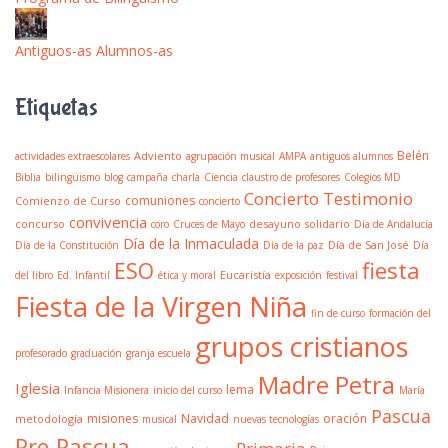
Antiguos-as Alumnos-as
Etiquetas
Belén
Adviento
actividades extraescolares
agrupación musical
AMPA
antiguos alumnos
Biblia
bilingüismo
blog
campaña
charla
Ciencia
claustro de profesores
Colegios MD
Concierto Testimonio
comuniones
Comienzo de Curso
concierto
convivencia
concurso
desayuno solidario
coro
Cruces de Mayo
Día de Andalucía
Día de la Inmaculada
Día de San José
Día de la Constitución
Día de la paz
Día
fiesta
ESO
Eucaristía
del libro
Ed. Infantil
ética y moral
exposición
festival
Fiesta de la Virgen Niña
fin de curso
formación del
grupos cristianos
profesorado
graduación
granja escuela
Madre Petra
Iglesia
lema
Infancia Misionera
inicio del curso
María
Pascua
misiones
Navidad
oración
metodología
musical
nuevas tecnologías
Pre-Pascua