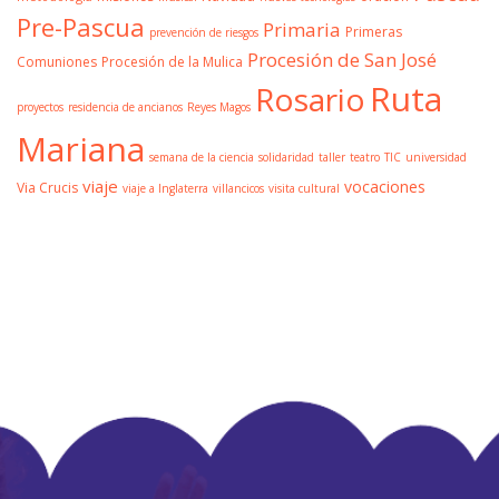
Pre-Pascua
Primaria
Primeras
prevención de riesgos
Procesión de San José
Comuniones
Procesión de la Mulica
Ruta
Rosario
proyectos
residencia de ancianos
Reyes Magos
Mariana
semana de la ciencia
solidaridad
taller
teatro
TIC
universidad
viaje
vocaciones
Via Crucis
viaje a Inglaterra
villancicos
visita cultural